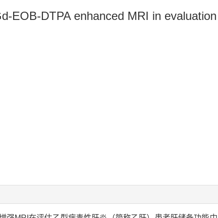
 Gd-EOB-DTPA enhanced MRI in evaluation of
PA）增强MRI在评估乙型病毒性肝炎（简称乙肝）患者肝储备功能