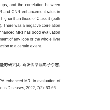
ps, and the correlation between
SNR and CNR enhancement rates in
higher than those of Class B (both
 There was a negative correlation
anced MRI has good evaluation
ment of any lobe or the whole liver
ion to a certain extent.
的研究[J]. 新发传染病电子杂志,
TPA enhanced MRI in evaluation of
tious Diseases, 2022, 7(2): 63-66.