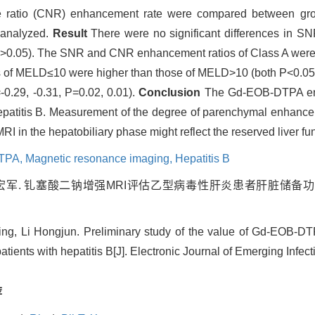
e ratio (CNR) enhancement rate were compared between grou
 analyzed.
Result
There were no significant differences in 
(P>0.05). The SNR and CNR enhancement ratios of Class A were 
f MELD≤10 were higher than those of MELD>10 (both P<0.05).
.29, -0.31, P=0.02, 0.01).
Conclusion
The Gd-EOB-DTPA enh
h hepatitis B. Measurement of the degree of parenchymal enhance
 the hepatobiliary phase might reflect the reserved liver funct
TPA,
Magnetic resonance imaging,
Hepatitis B
 李宏军. 钆塞酸二钠增强MRI评估乙型病毒性肝炎患者肝脏储备功能
Jing, Li Hongjun. Preliminary study of the value of Gd-EOB-D
patients with hepatitis B[J]. Electronic Journal of Emerging Infec
荐