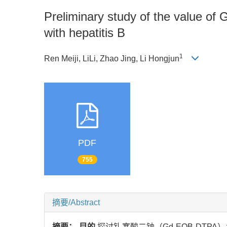
Preliminary study of the value of
with hepatitis B
1
Ren Meiji, LiLi, Zhao Jing, Li Hongjun
PDF
755
摘要/Abstract
摘要：
目的
探讨钆塞酸二钠（Gd-EOB-DT