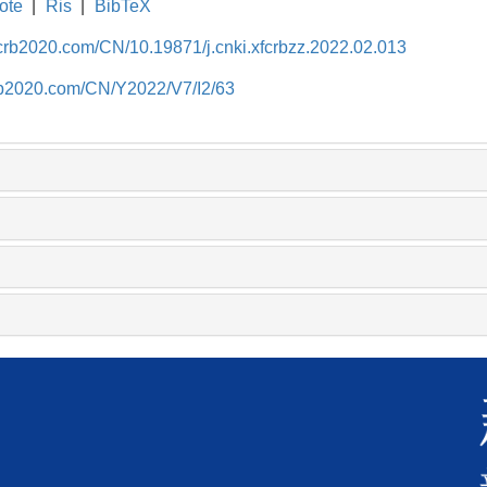
ote
|
Ris
|
BibTeX
fcrb2020.com/CN/10.19871/j.cnki.xfcrbzz.2022.02.013
crb2020.com/CN/Y2022/V7/I2/63