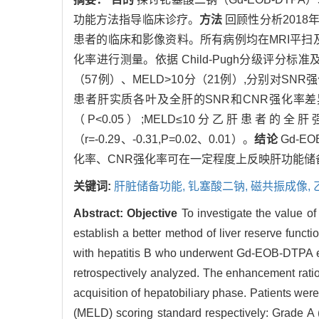
功能方法指导临床诊疗。
方法
回顾性分析2018年
患者的临床和影像资料。所有病例均在MRI平扫及
化率进行测量。依据 Child-Pugh分级评分标
（57例）、MELD>10分（21例）,分别对
患者肝实质各叶及全肝的SNR和CNR强化率差异均
（P<0.05）;MELD≤10分乙肝患者的
（r=-0.29、-0.31,P=0.02、0.01）。
结论
Gd-E
化率、CNR强化率可在一定程度上反映肝功能储
关键词:
肝脏储备功能,
钆塞酸二钠,
磁共振成像,
Abstract:
Objective
To investigate the value of
establish a better method of liver reserve functi
with hepatitis B who underwent Gd-EOB-DTPA e
retrospectively analyzed. The enhancement rat
acquisition of hepatobiliary phase. Patients we
(MELD) scoring standard respectively: Grade A