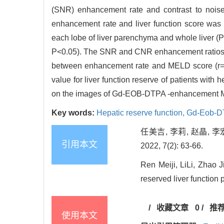
(SNR) enhancement rate and contrast to nois
enhancement rate and liver function score was
each lobe of liver parenchyma and whole liver 
P<0.05). The SNR and CNR enhancement ratios o
between enhancement rate and MELD score (r=-0
value for liver function reserve of patients wit
on the images of Gd-EOB-DTPA -enhancement MRI in
Key words:
Hepatic reserve function,
Gd-Eob-D
任美吉, 李莉, 赵晶,
引用本文
2022, 7(2): 63-66.
Ren Meiji, LiLi, Zhao 
reserved liver function 
/
收藏文章
0
/
推
使用本文