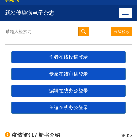
新发传染病电子杂志
导
航
切
换
《猴痘诊疗指南（2022年版）》发布：明确诊断及救
治标准
作者在线投稿登录
《新型冠状病毒肺炎诊疗方案（试行第九版）》修订
更新要点梳理
专家在线审稿登录
编辑在线办公登录
【重磅推送】 《2021年全球结核病报告》发布 ------
权威解读报告中的关键数据
主编在线办公登录
祝贺新发传染病电子杂志主编陆普选教授合作主编的
英文专著《流动人口结核病的防控》荣获2021 年
度“施普林格?自然：中国新发展奖”
疫情资讯 / 新书介绍
更多>