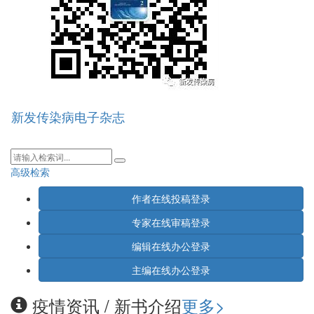
《猴痘诊疗指南（2022年版）》发布：明确诊断及救治标准
新发传染病电子杂志
导
《新型冠状病毒肺炎诊疗方案（试行第九版）》修订更新要点
航
梳理
切
【重磅推送】 《2021年全球结核病报告》发布 ------ 权威解
换
读报告中的关键数据
祝贺新发传染病电子杂志主编陆普选教授合作主编的英文专著
《流动人口结核病的防控》荣获2021 年度“施普林格?自然：
作者在线投稿登录
中国新发展奖”
专家在线审稿登录
世卫组织发布新的全球结核病、艾滋病毒相关结核病和耐药结
核病高负担国家名单
编辑在线办公登录
WHO Information Note. COVID-19: considerations for
tuberculosis (TB) care
主编在线办公登录
新型冠状病毒肺炎诊疗方案 （试行第八版 修订版）
新型冠状病毒肺炎防控方案 （第八版）
疫情资讯 / 新书介绍
更多>
我国发现全球首例人感染H10N3禽流感