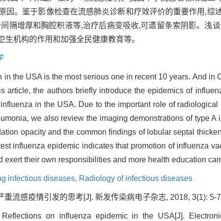
要原因。鉴于影像检查在流感肺炎诊断和疗效评价的重要作用,综
叶间隔增厚和胸腔积液等,治疗后病变吸收,可遗留条索阴影。浅
疗卫生机构的作用和加强全民健康教育等。
学
n in the USA is the most serious one in recent 10 years. And in 
his article, the authors briefly introduce the epidemics of infl
influenza in the USA. Due to the important role of radiological
eumonia, we also review the imaging demonstrations of type A 
ion opacity and the common findings of lobular septal thickeni
atest influenza epidemic indicates that promotion of influenza v
uld exert their own responsibilities and more health education 
g infectious diseases,
Radiology of infectious diseases
流感疫情引发的思考[J]. 新发传染病电子杂志, 2018, 3(1): 5-7
Reflections on influenza epidemic in the USA[J]. Electroni