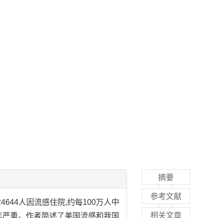
摘要
参考文献
4644人因流感住院,约每100万人中
相关文章
三年严重。作者简述了美国流感和我国