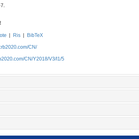
-7.
荐
ote
|
Ris
|
BibTeX
fcrb2020.com/CN/
crb2020.com/CN/Y2018/V3/I1/5