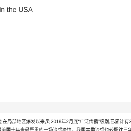
 in the USA
始在局部地区爆发以来,到2018年2月底“广泛传播”级别,已累计有2
亡,这是美国十年来最严重的一场流感疫情。我国本季流感也较既往