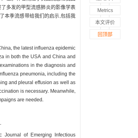
述了多发的甲型流感肺炎的影像学表
Metrics
谈了本季流感带给我们的启示,包括我
本文评价
回顶部
China, the latest influenza epidemic
uenza in both the USA and China and
 examinations in the diagnosis and
influenza pneumonia, including the
ng and pleural effusion as well as
accination is necessary. Meanwhile,
campaigns are needed.
.
c Journal of Emerging Infectious